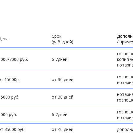
Курган
Петропавловск-Камчатский
Курск
Псков
Кызыл
Ростов-на-Дону
Липецк
Рязань
Магадан
Салехард
Срок
Дополн
Цена
(раб. дней)
/ приме
Магас
Самара
Магнитогорск
Санкт-Петербург
госпошл
Майкоп
Саранск
5000/7000 руб.
6-7дней
копия у
Махачкала
Саратов
нотариа
Москва
Симферополь
госпошл
Мурманск
Смоленск
от 15000р.
от 30 дней
нотариа
Нальчик
Сочи
нотариа
15000 руб.
от 30 дней
госпош
госпошл
3000 руб.
6-7дней
нотариа
от 35000 руб.
от 40 дней
дополн