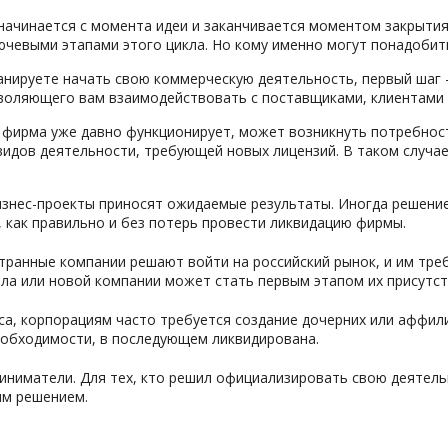
начинается с момента идеи и заканчивается моментом закрытия
чевыми этапами этого цикла. Но кому именно могут понадобить
ланируете начать свою коммерческую деятельность, первый шаг 
зволяющего вам взаимодействовать с поставщиками, клиентами 
 фирма уже давно функционирует, может возникнуть потребност
видов деятельности, требующей новых лицензий. В таком случа
бизнес-проекты приносят ожидаемые результаты. Иногда решени
, как правильно и без потерь провести ликвидацию фирмы.
транные компании решают войти на российский рынок, и им тре
ла или новой компании может стать первым этапом их присутст
са, корпорациям часто требуется создание дочерних или аффил
еобходимости, в последующем ликвидирована.
ниматели. Для тех, кто решил официализировать свою деятельн
м решением.