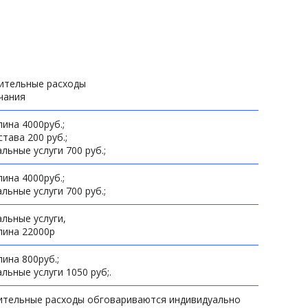
Ульяновск
Уфа
Хабаровск
Ханты-Мансийск
политики
Чебоксары
ительные расходы
чания
Челябинск
Черкесск
ина 4000руб.;
Чита
става 200 руб.;
Элиста
льные услуги 700 руб.;
Южно-Сахалинск
ина 4000руб.;
Якутск
льные услуги 700 руб.;
Ярославль
льные услуги,
лина 22000р
ина 800руб.;
льные услуги 1050 руб;.
ительные расходы обговариваются индивидуально