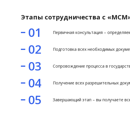
Этапы сотрудничества с «МСМ
01
Первичная консультация – определяе
02
Подготовка всех необходимых докумен
03
Сопровождение процесса в государств
04
Получение всех разрешительных докум
05
Завершающий этап – вы получаете все