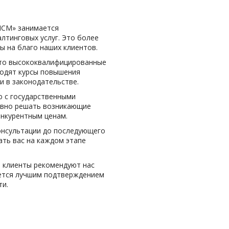
«МСМ» занимается
лтинговых услуг. Это более
ы на благо наших клиентов.
то высококвалифицированные
ходят курсы повышения
и в законодательстве.
 с государственными
ивно решать возникающие
Петербург
онкурентным ценам.
Йошкар-Ола
Нарьян-Мар
онсультации до последующего
ть вас на каждом этапе
Казань
Нижний Новгород
Калининград
Новокузнецк
 клиенты рекомендуют нас
Калуга
Новосибирск
яется лучшим подтверждением
Кемерово
Омск
ти.
Киров
Орел
Кострома
Оренбург
Краснодар
Пенза
Красноярск
Пермь