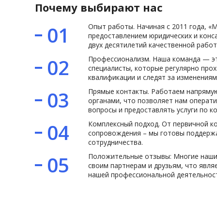
Почему выбирают нас
Опыт работы. Начиная с 2011 года, 
01
предоставлением юридических и конса
двух десятилетий качественной работ
Профессионализм. Наша команда — э
02
специалисты, которые регулярно про
квалификации и следят за изменениям
Прямые контакты. Работаем напрямую
03
органами, что позволяет нам операт
Москва
Санкт-
вопросы и предоставлять услуги по к
Абакан
Комплексный подход. От первичной к
04
сопровождения – мы готовы поддержа
Анадырь
сотрудничества.
Архангельск
Положительные отзывы: Многие наши
05
Астрахань
своим партнерам и друзьям, что явл
Барнаул
нашей профессиональной деятельнос
Белгород
Биробиджан
Благовещенск
Брянск