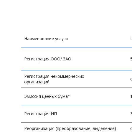
Владивосток
Владикавказ
Отправить
Владимир
Волгоград
Вологда
конфиденциальности
Наименование услуги
Воронеж
Горно-Алтайск
Грозный
Регистрация ООО/ ЗАО
Екатеринбург
Иваново
Регистрация некоммерческих
Ижевск
организаций
Иркутск
Эмиссия ценных бумаг
Регистрация ИП
Реорганизация (преобразование, выделение)