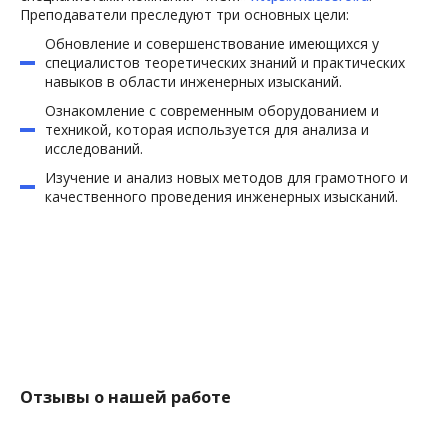
Орел
Томск
Преподаватели преследуют три основных цели:
Оренбург
Тула
Обновление и совершенствование имеющихся у
Пенза
Тюмень
специалистов теоретических знаний и практических
Пермь
Улан-Удэ
навыков в области инженерных изысканий.
Петропавловск-Камчатский
Ульяновск
Ознакомление с современным оборудованием и
Псков
Уфа
техникой, которая используется для анализа и
исследований.
Ростов-на-Дону
Хабаровск
Рязань
Ханты-Мансийск
Изучение и анализ новых методов для грамотного и
качественного проведения инженерных изысканий.
Салехард
Чебоксары
Самара
Челябинск
Санкт-Петербург
Черкесск
Саранск
Чита
Саратов
Элиста
Симферополь
Южно-Сахалинск
Смоленск
Якутск
Сочи
Ярославль
Отзывы о нашей работе