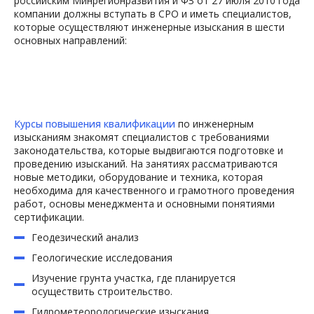
российским Минрегионразвития и ФЗ от 27 июля 2010 года
компании должны вступать в СРО и иметь специалистов,
которые осуществляют инженерные изыскания в шести
основных направлений:
Курсы повышения квалификации
по инженерным
изысканиям знакомят специалистов с требованиями
законодательства, которые выдвигаются подготовке и
Москва
проведению изысканий. На занятиях рассматриваются
Санкт-Петербург
новые методики, оборудование и техника, которая
необходима для качественного и грамотного проведения
Абакан
Йошкар-Ола
работ, основы менеджмента и основными понятиями
Анадырь
Казань
сертификации.
Архангельск
Калининград
Геодезический анализ
Астрахань
Калуга
Геологические исследования
Барнаул
Кемерово
Изучение грунта участка, где планируется
Белгород
Киров
осуществить строительство.
Биробиджан
Кострома
Гидрометеорологические изыскания