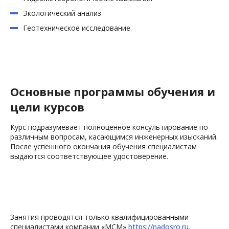
Благовещенск
Краснодар
Брянск
Красноярск
Экологический анализ
Владивосток
Курган
Геотехническое исследование.
Владикавказ
Курск
Владимир
Кызыл
Волгоград
Липецк
Вологда
Магадан
Воронеж
Магас
Основные программы обучения и
Горно-Алтайск
Магнитогорск
цели курсов
Грозный
Майкоп
Екатеринбург
Махачкала
Курс подразумевает полноценное консультирование по
Иваново
Москва
различным вопросам, касающимся инженерных изысканий.
После успешного окончания обучения специалистам
Ижевск
Мурманск
выдаются соответствующее удостоверение.
Иркутск
Нальчик
Отправить
Нарьян-Мар
Ставрополь
Нижний Новгород
Сыктывкар
Новокузнецк
Тамбов
политики
конфиденциальности
Новосибирск
Тверь
Занятия проводятся только квалифицированными
Омск
Тольятти
специалистами компании «МСМ»
https://nadosro.ru
.