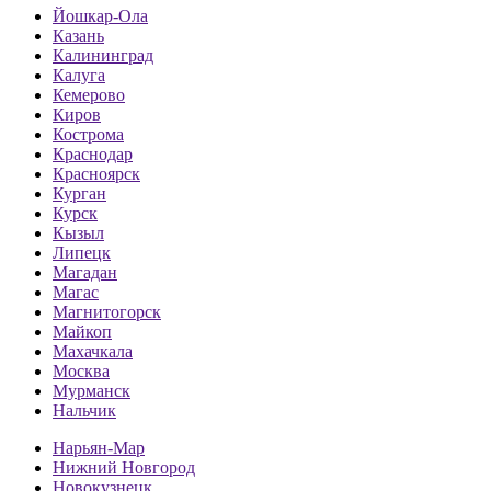
Йошкар-Ола
Казань
Калининград
Калуга
Кемерово
Киров
Кострома
Краснодар
Красноярск
Курган
Курск
Кызыл
Липецк
Магадан
Магас
Магнитогорск
Майкоп
Махачкала
Москва
Мурманск
Нальчик
Нарьян-Мар
Нижний Новгород
Новокузнецк