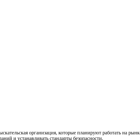
в работ СРО
ыскательская организация, которые планируют работать на рынк
аний и устанавливать стандарты безопасности.