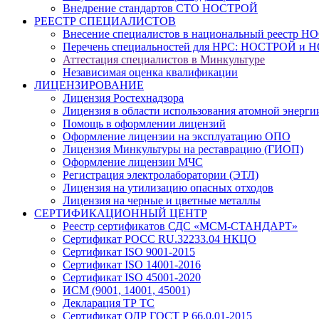
Внедрение стандартов СТО НОСТРОЙ
РЕЕСТР СПЕЦИАЛИСТОВ
Внесение специалистов в национальный реестр
Перечень специальностей для НРС: НОСТРОЙ и 
Аттестация специалистов в Минкультуре
Независимая оценка квалификации
ЛИЦЕНЗИРОВАНИЕ
Лицензия Ростехнадзора
Лицензия в области использования атомной энерги
Помощь в оформлении лицензий
Оформление лицензии на эксплуатацию ОПО
Лицензия Минкультуры на реставрацию (ГИОП)
Оформление лицензии МЧС
Регистрация электролаборатории (ЭТЛ)
Лицензия на утилизацию опасных отходов
Лицензия на черные и цветные металлы
СЕРТИФИКАЦИОННЫЙ ЦЕНТР
Реестр сертификатов СДС «МСМ-СТАНДАРТ»
Сертификат РОСС RU.32233.04 НКЦО
Сертификат ISO 9001-2015
Сертификат ISO 14001-2016
Сертификат ISO 45001-2020
ИСМ (9001, 14001, 45001)
Декларация ТР ТС
Сертификат ОДР ГОСТ Р 66.0.01-2015