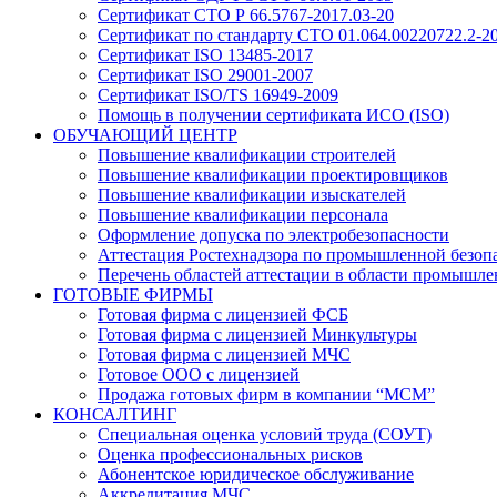
Сертификат СТО Р 66.5767-2017.03-20
Сертификат по стандарту СТО 01.064.00220722.2-
Сертификат ISO 13485-2017
Сертификат ISO 29001-2007
Сертификат ISO/TS 16949-2009
Помощь в получении сертификата ИСО (ISO)
ОБУЧАЮЩИЙ ЦЕНТР
Повышение квалификации строителей
Повышение квалификации проектировщиков
Повышение квалификации изыскателей
Повышение квалификации персонала
Оформление допуска по электробезопасности
Аттестация Ростехнадзора по промышленной безоп
Перечень областей аттестации в области промышле
ГОТОВЫЕ ФИРМЫ
Готовая фирма с лицензией ФСБ
Готовая фирма с лицензией Минкультуры
Готовая фирма с лицензией МЧС
Готовое ООО с лицензией
Продажа готовых фирм в компании “МСМ”
КОНСАЛТИНГ
Специальная оценка условий труда (СОУТ)
Оценка профессиональных рисков
Абонентское юридическое обслуживание
Аккредитация МЧС